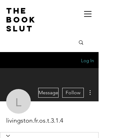
the
book
slut
Log In
More actions
Message
Follow
livingston.fr.os.t.3.1.4
livingston.fr.os.t.3.1.4